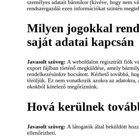
személyes adatait bármikor (kivéve, hogy nem vál
rendszergazdái ezen információkat szintén megtek
Milyen jogokkal rende
saját adatai kapcsán
Javasolt szöveg:
A weboldalon regisztrált fiók v
export fájlban történő megküldése, amely bármily
rendelkezésünkre bocsátott. Kérhető továbbá, ho
töröljük. Ez nem vonatkozik azokra az adatokra, 
okokból kötelező megőriznünk.
Hová kerülnek továb
Javasolt szöveg:
A látogatók által beküldött hoz
ellenőrizheti.