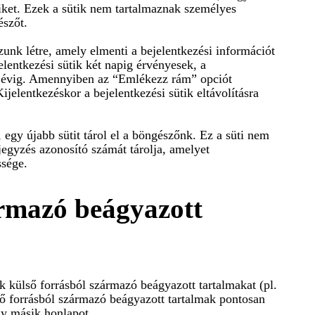
iket. Ezek a sütik nem tartalmaznak személyes
észőt.
zunk létre, amely elmenti a bejelentkezési információt
jelentkezési sütik két napig érvényesek, a
gy évig. Amennyiben az “Emlékezz rám” opciót
Kijelentkezéskor a bejelentkezési sütik eltávolításra
egy újabb sütit tárol el a böngészőnk. Ez a süti nem
jegyzés azonosító számát tárolja, amelyet
ssége.
rmazó beágyazott
 külső forrásból származó beágyazott tartalmakat (pl.
ső forrásból származó beágyazott tartalmak pontosan
gy másik honlapot.