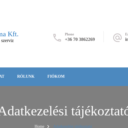
a Kft.
Phone
E
+36 70 3862269
i
 szerviz
AT
RÓLUNK
FIÓKOM
Adatkezelési tájékoztat
Home
Adatkezelési tájékoztató