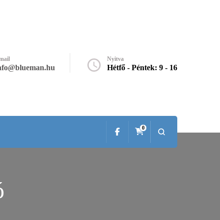
mail
Nyitva
nfo@blueman.hu
Hétfő - Péntek: 9 - 16
0
ó