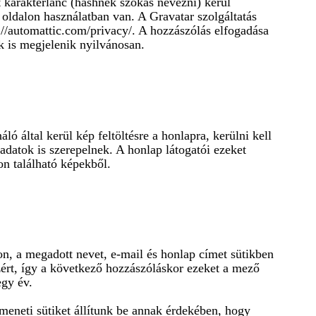
tt karakterlánc (hashnek szokás nevezni) kerül
z oldalon használatban van. A Gravatar szolgáltatás
s://automattic.com/privacy/. A hozzászólás elfogadása
k is megjelenik nyilvánosan.
ló által kerül kép feltöltésre a honlapra, kerülni kell
datok is szerepelnek. A honlap látogatói ezeket
on található képekből.
n, a megadott nevet, e-mail és honlap címet sütikben
azért, így a következő hozzászóláskor ezeket a mező
egy év.
tmeneti sütiket állítunk be annak érdekében, hogy