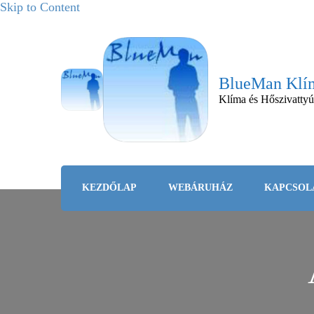
Skip to Content
BlueMan Klím
Klíma és Hőszivattyú
KEZDŐLAP
WEBÁRUHÁZ
KAPCSOL