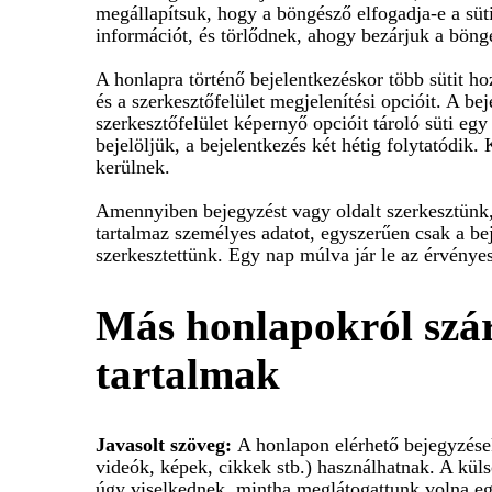
megállapítsuk, hogy a böngésző elfogadja-e a süt
információt, és törlődnek, ahogy bezárjuk a böng
A honlapra történő bejelentkezéskor több sütit ho
és a szerkesztőfelület megjelenítési opcióit. A be
szerkesztőfelület képernyő opcióit tároló süti e
bejelöljük, a bejelentkezés két hétig folytatódik. 
kerülnek.
Amennyiben bejegyzést vagy oldalt szerkesztünk, 
tartalmaz személyes adatot, egyszerűen csak a be
szerkesztettünk. Egy nap múlva jár le az érvénye
Más honlapokról szá
tartalmak
Javasolt szöveg:
A honlapon elérhető bejegyzések
videók, képek, cikkek stb.) használhatnak. A kül
úgy viselkednek, mintha meglátogattunk volna e