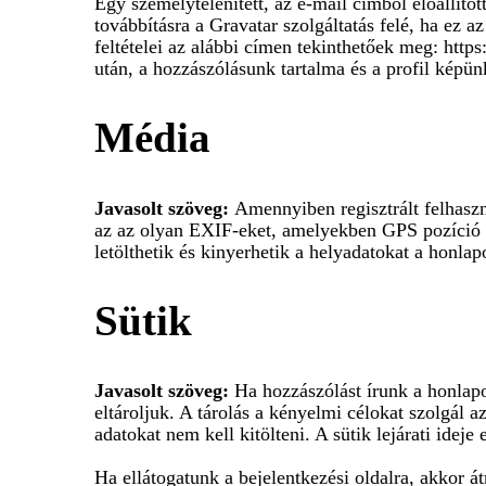
Egy személytelenített, az e-mail címből előállíto
továbbításra a Gravatar szolgáltatás felé, ha ez a
feltételei az alábbi címen tekinthetőek meg: http
után, a hozzászólásunk tartalma és a profil képün
Média
Javasolt szöveg:
Amennyiben regisztrált felhaszná
az az olyan EXIF-eket, amelyekben GPS pozíció a
letölthetik és kinyerhetik a helyadatokat a honlap
Sütik
Javasolt szöveg:
Ha hozzászólást írunk a honlapo
eltároljuk. A tárolás a kényelmi célokat szolgál 
adatokat nem kell kitölteni. A sütik lejárati ideje 
Ha ellátogatunk a bejelentkezési oldalra, akkor á