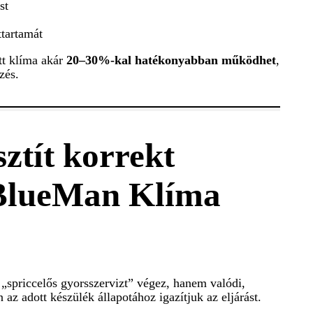
st
ttartamát
tt klíma akár
20–30%-kal hatékonyabban működhet
,
zés.
ztít korrekt
BlueMan Klíma
spriccelős gyorsszervizt” végez, hanem valódi,
 az adott készülék állapotához igazítjuk az eljárást.