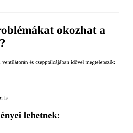
oblémákat okozhat a
a?
, ventilátorán és csepptálcájában idővel megtelepszik:
m is
ényei lehetnek: