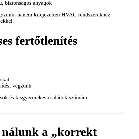
ű, biztonságos anyagok
lgozunk, hanem kifejezetten HVAC rendszerekhez
rekkel.
es fertőtlenítés
mokat
nítést végzünk
iások és kisgyermekes családok számára.
t nálunk a „korrekt