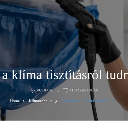
a klíma tisztításról tudn
AMIT
2026.03.06.
2 HOZZÁSZÓLÁS
A
KLÍMA
Home
Klímatechnika
Amit a klíma tisztításról tudni kell
TISZTÍTÁSRÓL
TUDNI
KELL
CÍMŰ
BEJEGYZÉSHEZ