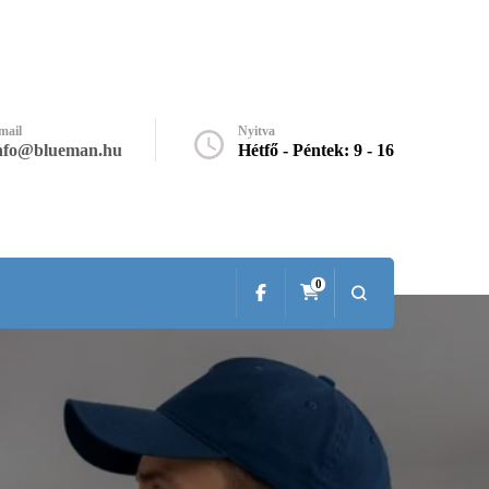
mail
Nyitva
nfo@blueman.hu
Hétfő - Péntek: 9 - 16
0