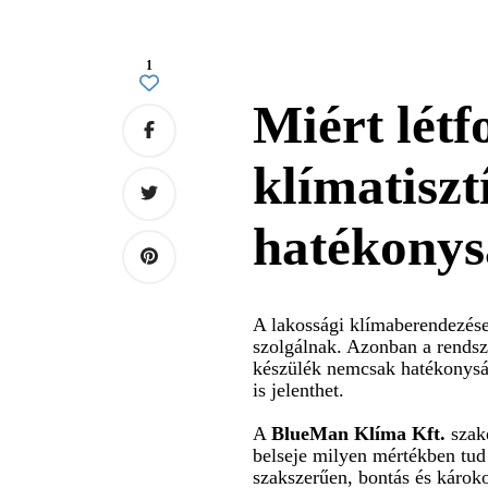
1
Miért létf
klímatiszt
hatékonys
A lakossági klímaberendezés
szolgálnak. Azonban a rendsz
készülék nemcsak hatékonysá
is jelenthet.
A
BlueMan Klíma Kft.
szake
belseje milyen mértékben tud 
szakszerűen, bontás és károko