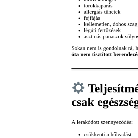
torokkaparás
allergiás tünetek
fejfájás
kellemetlen, dohos szag
légúti fertőzések
asztmás panaszok súlyo
Sokan nem is gondolnak rá, 
óta nem tisztított berendezé
Teljesítm
csak egészsé
A lerakódott szennyeződés:
csökkenti a hőleadást