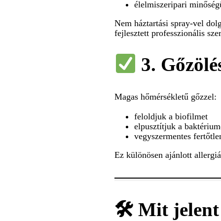
élelmiszeripari minőség
Nem háztartási spray-vel do
fejlesztett professzionális sze
3. Gőzölés
Magas hőmérsékletű gőzzel:
feloldjuk a biofilmet
elpusztítjuk a baktériu
vegyszermentes fertőtle
Ez különösen ajánlott allerg
🛠 Mit jelen