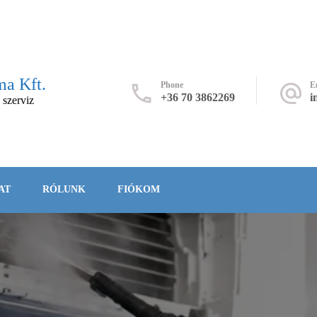
a Kft.
Phone
E
+36 70 3862269
i
 szerviz
AT
RÓLUNK
FIÓKOM