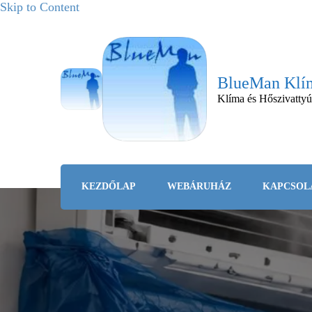
Skip to Content
BlueMan Klím
Klíma és Hőszivattyú
KEZDŐLAP
WEBÁRUHÁZ
KAPCSOL