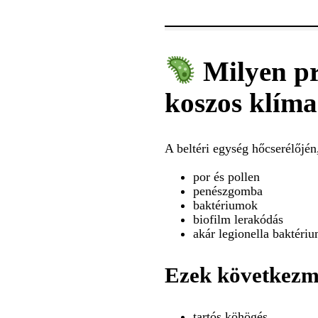
Milyen pr
koszos klím
A beltéri egység hőcserélőjén
por és pollen
penészgomba
baktériumok
biofilm lerakódás
akár legionella baktériu
Ezek következm
tartós köhögés