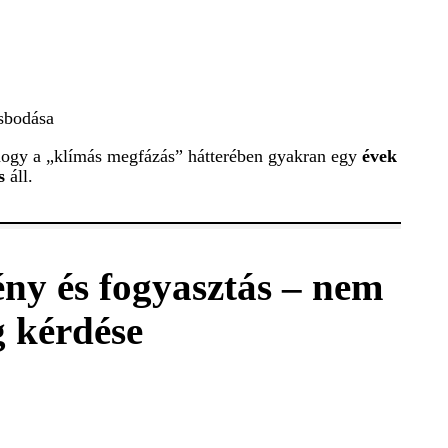
sbodása
hogy a „klímás megfázás” hátterében gyakran egy
évek
s
áll.
ény és fogyasztás – nem
g kérdése