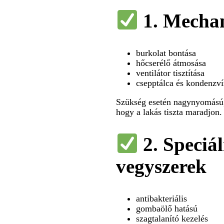
1. Mechan
burkolat bontása
hőcserélő átmosása
ventilátor tisztítása
csepptálca és kondenzví
Szükség esetén nagynyomású,
hogy a lakás tiszta maradjon.
2. Speciál
vegyszerek
antibakteriális
gombaölő hatású
szagtalanító kezelés