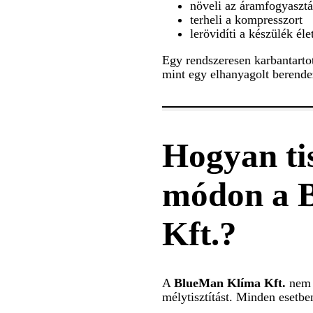
növeli az áramfogyasztá
terheli a kompresszort
lerövidíti a készülék éle
Egy rendszeresen karbantarto
mint egy elhanyagolt berende
Hogyan tis
módon a 
Kft.?
A
BlueMan Klíma Kft.
nem „
mélytisztítást. Minden esetben